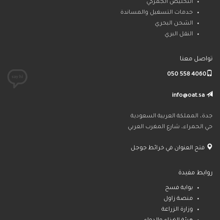
التخليص الجمركي
حدمات التسغيل والمساندة
الشحن البحري
النقل البري
تواصل معنا
050 558 4060
info@oat.sa
جدة، المملكة العربية السعودية
حي الحمراء، شارع المغرب العربي
فتح العنوان في خرائط جوجل
روابط مفيدة
بوابة فسح
منصة زاول
وزارة الزراعة